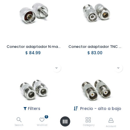
Conector adaptador N macho a SMA hembra
Conector adaptador TNC macho a N hembra
$
84.99
$
83.00
Filters
Precio - alto a bajo
0
Conector adaptador N hembra a N hembra
Conector adaptador TNC hembra a TNC hembra
Search
Wishlist
Category
Account