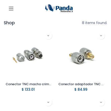
Shop
8 items found.
Conector TNC macho crimpable RG8 RG11
Conector adaptador TNC macho a SMA hembra
$
133.01
$
84.99