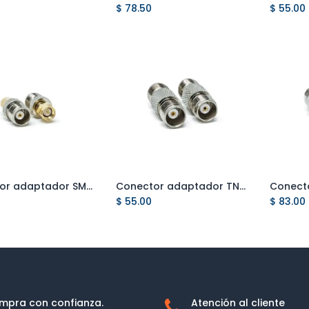
$
78.50
$
55.00
Conector adaptador SMA macho a TNC hembra
Conector adaptador TNC hembra a TNC hembra
Add to Cart
Add to Cart
$
55.00
$
83.00
mpra con confianza.
Atención al cliente