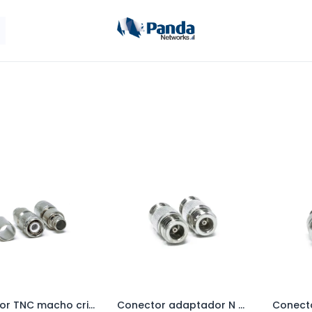
ales
Antenas
Panda Móvil
Tienda
Cont
Conector TNC macho crimpable RG8 RG11
Conector adaptador N hembra a N hembra
Add to Cart
Add to Cart