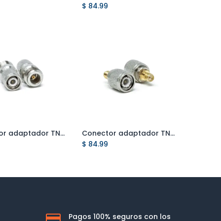
$
84.99
Conector adaptador TNC macho a N hembra
Conector adaptador TNC macho a SMA hembra
Add to Cart
Add to Cart
$
84.99
Pagos 100% seguros con los