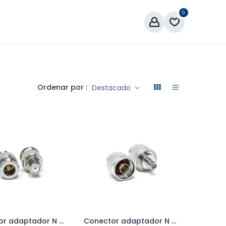
0
áctenos
Ordenar por :
Destacado
Conector adaptador N hembra a F hembra
Conector adaptador N macho a SMA hembra
Add to Cart
Add to Cart