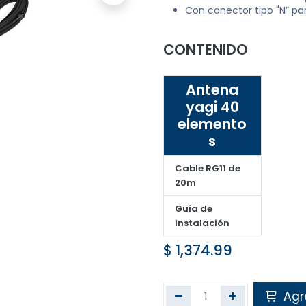
Con conector tipo "N” par
CONTENIDO
Antena
yagi 40
elemento
s
Cable RG11 de
20m
Guía de
instalación
$
1,374.99
Agre