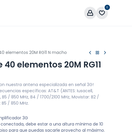
0
áctenos
 40 elementos 20M RG11 N macho
e 40 elementos 20M RG11
con nuestra antena especializada en señal 3G!
ecuencias específicas: AT&T (ANTES: Iusacell,
, B5 / 850 MHz, B4 / 1700/2100 MHz, Movistar: B2 /
: B5 / 850 MHz.
mplificador 3G
 conectada, debe estar a una altura mínima de 10
l piso para que puedas sacarle provecho al máximo.