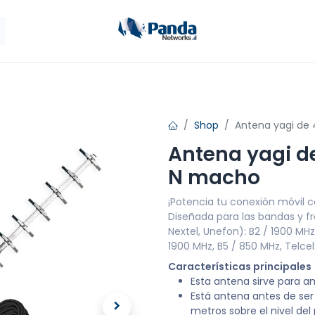
ales
Antenas
Panda Móvil
Tienda
Cont
Shop
Antena yagi de
Antena yagi d
N macho
¡Potencia tu conexión móvil 
Diseñada para las bandas y fr
Nextel, Unefon): B2 / 1900 MHz
1900 MHz, B5 / 850 MHz, Telcel
Características principales
Esta antena sirve para a
Está antena antes de ser
metros sobre el nivel de