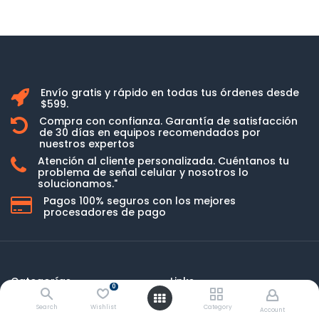
Envío gratis y rápido en todas tus órdenes desde
$599.
Compra con confianza. Garantía de satisfacción
de 30 días en equipos recomendados por
nuestros expertos
Atención al cliente personalizada. Cuéntanos tu
problema de señal celular y nosotros lo
solucionamos."
Pagos 100% seguros con los mejores
procesadores de pago
Categorías
Links
0
Amplificadores de señal
FAQ
Search
Wishlist
Category
Account