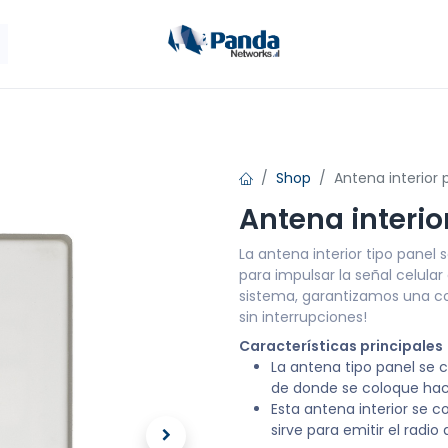
ales
Antenas
Panda Móvil
Tienda
Cont
Shop
Antena interior 
Antena interio
La antena interior tipo panel
para impulsar la señal celula
sistema, garantizamos una c
sin interrupciones!
Características principales
La antena tipo panel se 
de donde se coloque hac
Esta antena interior se c
sirve para emitir el radio