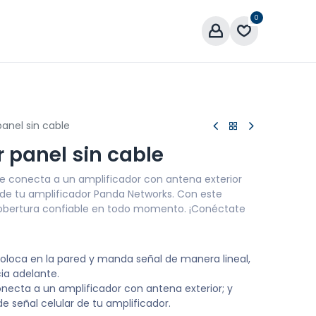
0
áctenos
panel sin cable
r panel sin cable
 se conecta a un amplificador con antena exterior
r de tu amplificador Panda Networks. Con este
obertura confiable en todo momento. ¡Conéctate
coloca en la pared y manda señal de manera lineal,
ia adelante.
onecta a un amplificador con antena exterior; y
 de señal celular de tu amplificador.