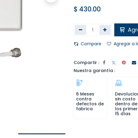
$
430.00
Agre
Compare
Agregar a l
Compartir :
Nuestra garantía
:
6 Meses
Devolucio
contra
sin costo
defectos de
dentro de
fabrica
los prime
15 días