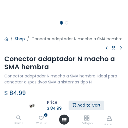
Shop
Conector adaptador N macho a SMA hembra
Conector adaptador N macho a
SMA hembra
Conector adaptador N macho a SMA hembra. Ideal para
conectar dispositivos SMA a sistemas tipo N.
$
84.99
Price:
Add to Cart
$
84.99
Agregar al Carrito
0
Search
Wishlist
Category
Agregar a la lista de deseos
Account