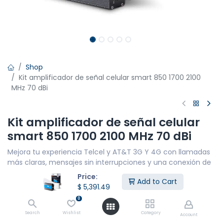
Shop
Kit amplificador de señal celular smart 850 1700 2100
MHz 70 dBi
Kit amplificador de señal celular
smart 850 1700 2100 MHz 70 dBi
Mejora tu experiencia Telcel y AT&T 3G Y 4G con llamadas
más claras, mensajes sin interrupciones y una conexión de
datos fluida en 4G LTE. Cubre hasta 50 metros lineales para
Price:
Add to Cart
un máximo de 10 personas.
$
5,391.49
CARACTERÍSTICAS PRINCIPALES
0
Cobertura de red: 3G y 4G LTE (SI HAY ROAMING
Search
Wishlist
Category
Account
ALTAN)