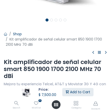
Shop
Kit amplificador de señal celular smart 850 1900 1700
2100 MHz 70 dBi
Kit amplificador de señal celular
smart 850 1900 1700 2100 MHz 70
dBi
Mejora tu experiencia Telcel, AT&T y Movistar 3G Y 4G con
llamadas más claras, mensajes sin interrupciones y una
Price:
Add to Cart
conexión de datos fluida en 4G LTE. Cubre hasta 50 metros
$
7,500.00
lineales para un máximo de 10 personas.
0
CARACTERÍSTICAS PRINCIPALES
Search
Wishlist
Category
Account