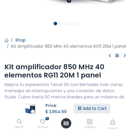
Shop
Kit amplificador 850 MHz 40 elementos RG11 20M 1 panel
Kit amplificador 850 MHz 40
elementos RG11 20M 1 panel
Mejora tu experiencia Telcel 3G con llamadas más claras,
mensajes sin interrupciones y una conexión de datos
fluida. Cubre hasta 50 metros lineales para un máximo de
10 personas
Price:
Add to Cart
CARACTERÍSTICAS PRINCIPALES
$
3,864.99
0
COBERTURA DE RED: 3G
Search
Wishlist
Category
Potencia: 600 mW - 72DBi
Account