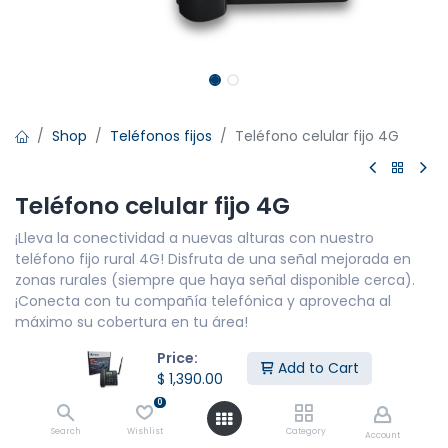
Shop
Teléfonos fijos
Teléfono celular fijo 4G
Teléfono celular fijo 4G
¡Lleva la conectividad a nuevas alturas con nuestro
teléfono fijo rural 4G! Disfruta de una señal mejorada en
zonas rurales (siempre que haya señal disponible cerca).
¡Conecta con tu compañía telefónica y aprovecha al
máximo su cobertura en tu área!
Características principales del teléfono
Price:
Add to Cart
$
1,390.00
– GSM 700/850/900/1800/1900 MhZ WCDMA 850/1900
0
AWS 1700/2100 Mhz.
Search
Wishlist
Category
Account