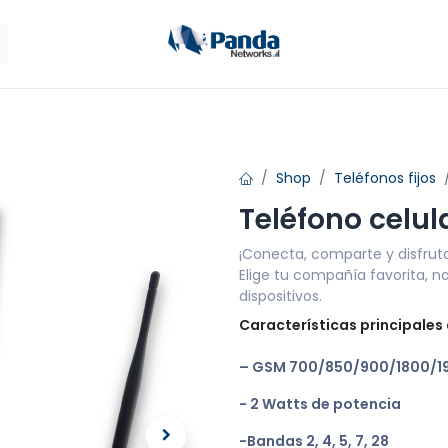
ales
Antenas
Panda Móvil
Tienda
Cont
Shop
Teléfonos fijos
Teléfono celula
¡Conecta, comparte y disfruta 
Elige tu compañía favorita, 
dispositivos.
Características principales 
– GSM 700/850/900/1800/1
- 2 Watts de potencia
-Bandas 2, 4, 5, 7, 28