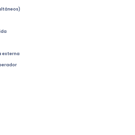
multáneos)
ida
a externa
operador